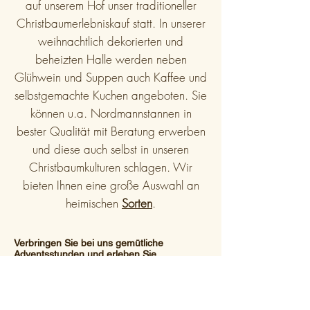
auf unserem Hof unser traditioneller
Christbaumerlebniskauf statt. In unserer
weihnachtlich dekorierten und
beheizten Halle werden neben
Glühwein und Suppen auch Kaffee und
selbstgemachte Kuchen angeboten. Sie
können u.a. Nordmannstannen in
bester Qualität mit Beratung erwerben
und diese auch selbst in unseren
Christbaumkulturen schlagen. Wir
bieten Ihnen eine große Auswahl an
heimischen
Sorten
.
Verbringen Sie bei uns gemütliche
Adventsstunden und erleben Sie…
viele Bauernhoftiere zum Streicheln
ein Lagerfeuer zum Grillen
hauseigene Rindfleisch– und Kartoffelsuppe
Bauernladen mit eigenen Produkten