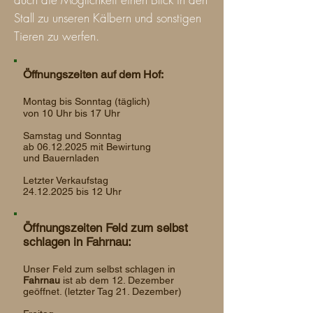
Stall zu unseren Kälbern und sonstigen
Tieren zu werfen.
Öffnungszeiten auf dem Hof:
Montag bis Sonntag (täglich)
von 10
Uhr bis 17 Uhr
Samstag und Sonntag
ab
06.12.2025
mit Bewirtung
und Bauernladen
Letzter Verkaufstag
24.12.2025
bis 12 Uhr
Öffnungszeiten Feld zum selbst
schlagen in Fahrnau:
Unser Feld zum selbst schlagen in
Fahrnau
ist ab dem 12
. Dezember
geöffnet. (letzter Tag 21. Dezember)