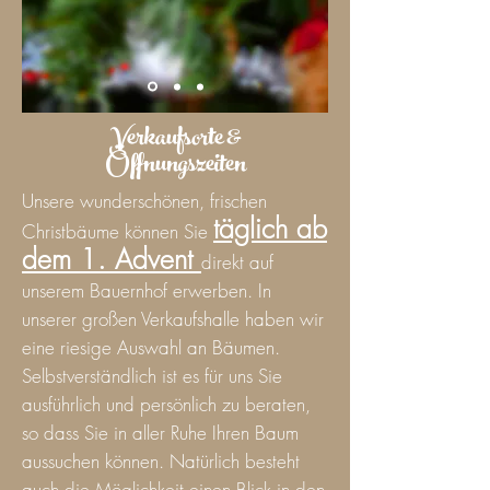
Verkaufsorte &
Öffnungszeiten
Unsere wunderschönen, frischen
täglich ab
Christbäume können Sie
dem 1. Advent
direkt auf
unserem Bauernhof erwerben. In
unserer großen Verkaufshalle haben wir
eine riesige Auswahl an Bäumen.
Selbstverständlich ist es für uns Sie
ausführlich und persönlich zu beraten,
so dass Sie in aller Ruhe Ihren Baum
aussuchen können. Natürlich besteht
auch die Möglichkeit einen Blick in den